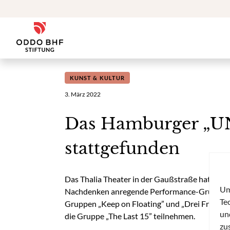
Zum Inhalt
ODDO BHF Stiftung
KUNST & KULTUR
3. März 2022
Das Hamburger „UN
stattgefunden
Das Thalia Theater in der Gaußstraße hat am 2.
Um
Nachdenken anregende Performance-Gruppen ge
Te
Gruppen „Keep on Floating” und „Drei Freun
un
die Gruppe „The Last 15” teilnehmen.
zu