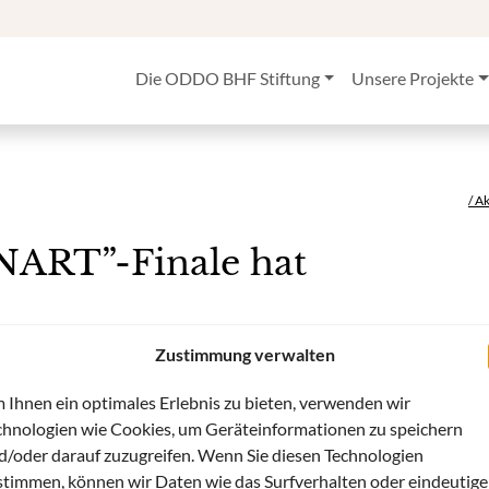
Die ODDO BHF Stiftung
Unsere Projekte
/ A
ART”-Finale hat
Zustimmung verwalten
 März seine Türen für sieben kreative, energievolle und zum
 Ihnen ein optimales Erlebnis zu bieten, verwenden wir
öffnet. Die Jury hat für das BEST-OF in Dresden am 17. Mai die
chnologien wie Cookies, um Geräteinformationen zu speichern
de” ausgewählt. Am Youth Performance Lab YOU PERFORM im Juli
d/oder darauf zuzugreifen. Wenn Sie diesen Technologien
stimmen, können wir Daten wie das Surfverhalten oder eindeutige