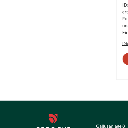
ID
er
Fu
un
Ei
Di
Gallusanlage 