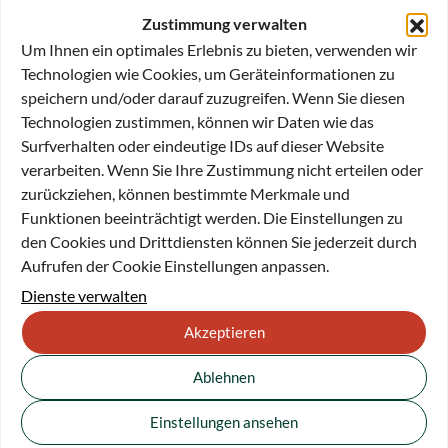
bei der Hilfe für Kinder und Jugendliche sowie der Hilfe für
Zustimmung verwalten
alte Menschen.
Um Ihnen ein optimales Erlebnis zu bieten, verwenden wir
Im Rahmen der Förderung für
Kunst & Kultur
fördert sie
Technologien wie Cookies, um Geräteinformationen zu
vorrangig die zeitgenössischen Künste (Literatur, Musik,
speichern und/oder darauf zuzugreifen. Wenn Sie diesen
bildende und darstellende Kunst), die ästhetische Bildung
Technologien zustimmen, können wir Daten wie das
und den künstlerischen Nachwuchs.
Surfverhalten oder eindeutige IDs auf dieser Website
verarbeiten. Wenn Sie Ihre Zustimmung nicht erteilen oder
Im Rahmen der
Wissenschaft & Forschung
unterstützt sie
zurückziehen, können bestimmte Merkmale und
vor allem Forschungsvorhaben mit sozialpolitischem
Funktionen beeinträchtigt werden. Die Einstellungen zu
Hintergrund.
den Cookies und Drittdiensten können Sie jederzeit durch
Aufrufen der Cookie Einstellungen anpassen.
Ziel der Aktivitäten der Stiftung ist es, auf diesen Gebieten
Dienste verwalten
Initiativen zu fördern, die für das gesellschaftliche Leben
zukunfts- und richtungweisende Anstöße geben können.
Akzeptieren
Dahinter steht der Versuch, in privater Initiative und in
Zusammenarbeit mit kompetenten Partnern neue, auch
Ablehnen
unkonventionelle Konzepte mitzuentwickeln und zu
unterstützen, die für die Befassung mit gesellschaftlichen
Einstellungen ansehen
Themenstellungen, Sichtweisen und Problemlagen kreatives