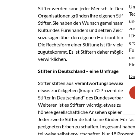
Um
Stifter werden kann jeder Mensch. In Deutschla
Te
Organisationen gründen ihre eigenen Stiftungen
un
Stifter. Sie haben den Wunsch gemeinsam, mit i
zu
Kultur des Füreinanders und setzen Zeichen der 
ID
sozusagen über den eigenen Horizont hinaus.
er
Die Rechtsform einer Stiftung ist für viele d
Fu
zugutekommt. Es ist Stiftern daher möglich, et
un
verwirklichen.
Ei
Stifter in Deutschland – eine Umfrage
Di
Stifter stiften aus Verantwortungsbewusstsein 
etwas zurückgeben (knapp 70 Prozent der befra
Stifter in Deutschland“ des Bundesverbandes De
Weiteren ist es Stiftern wichtig, etwas zu bew
höhere gesellschaftliche Ansehen spielen mit k
Jeder zweite Stiftende hat keine Kinder. Für fas
geeigneten Erben zu schaffen. Insgesamt haben
teilweise selbst erwirtschaftet. Nur 18 Prozent