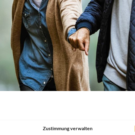
 Bleibendes schaffen
Zustimmung verwalten