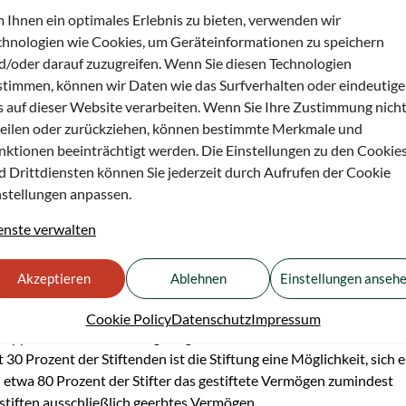
 Ihnen ein optimales Erlebnis zu bieten, verwenden wir
nd sind etwa zwei Drittel der Stifter Privatpersonen, doch auch
chnologien wie Cookies, um Geräteinformationen zu speichern
. Die Beweggründe sind so vielfältig wie die Persönlichkeiten der
d/oder darauf zuzugreifen. Wenn Sie diesen Technologien
hren Mitteln zu einer besseren Welt beizutragen. Sie prägen eine
stimmen, können wir Daten wie das Surfverhalten oder eindeutige
Solidarität, die über ihren eigenen Tod hinausgehen. Stifter blick
s auf dieser Website verarbeiten. Wenn Sie Ihre Zustimmung nich
teilen oder zurückziehen, können bestimmte Merkmale und
er geeignete Weg, da das Vermögen dem gemeinnützigen Zweck daue
nktionen beeinträchtigt werden. Die Einstellungen zu den Cookie
was Bleibendes zu schaffen und auch in Zukunft ihre Visionen zu
d Drittdiensten können Sie jederzeit durch Aufrufen der Cookie
nstellungen anpassen.
enste verwalten
(rund 80 Prozent der befragten Stifter) und wollen der Gesellscha
gten Stifter) – zu diesem Ergebnis kommt die Studie „Stifterinne
Akzeptieren
Ablehnen
Einstellungen anseh
utscher Stiftungen von 2015, die etwa 700 Stifter befragte. Des
egen (etwa 75 Prozent der Befragten). Selbstbezogene Motive wie 
Cookie Policy
Datenschutz
Impressum
napp 3 Prozent eine sehr geringe Rolle.
t 30 Prozent der Stiftenden ist die Stiftung eine Möglichkeit, sich 
 etwa 80 Prozent der Stifter das gestiftete Vermögen zumindest
 stiften ausschließlich geerbtes Vermögen.