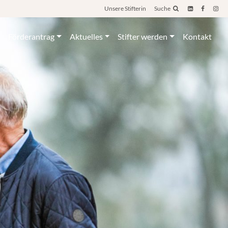
Unsere Stifterin
Suche
Förderantrag
Aktuelles
Stifter werden
Kontakt