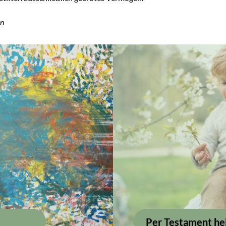
en
Per Testament he