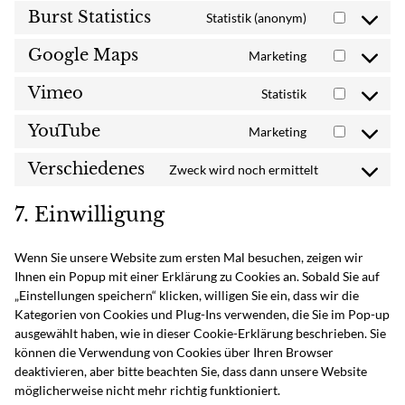
complianz
to
Burst Statistics
Statistik (anonym)
service
Consent
polylang
to
Google Maps
Marketing
service
Consent
burst-
to
Vimeo
Statistik
statistics
service
Consent
google-
to
YouTube
Marketing
maps
service
Consent
vimeo
to
Verschiedenes
Zweck wird noch ermittelt
service
Consent
youtube
to
7. Einwilligung
service
verschiedene
Wenn Sie unsere Website zum ersten Mal besuchen, zeigen wir
Ihnen ein Popup mit einer Erklärung zu Cookies an. Sobald Sie auf
„Einstellungen speichern“ klicken, willigen Sie ein, dass wir die
Kategorien von Cookies und Plug-Ins verwenden, die Sie im Pop-up
ausgewählt haben, wie in dieser Cookie-Erklärung beschrieben. Sie
können die Verwendung von Cookies über Ihren Browser
deaktivieren, aber bitte beachten Sie, dass dann unsere Website
möglicherweise nicht mehr richtig funktioniert.