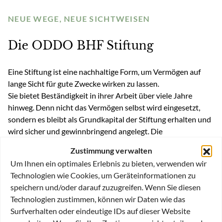
NEUE WEGE, NEUE SICHTWEISEN
Die ODDO BHF Stiftung
Eine Stiftung ist eine nachhaltige Form, um Vermögen auf
lange Sicht für gute Zwecke wirken zu lassen.
Sie bietet Beständigkeit in ihrer Arbeit über viele Jahre
hinweg. Denn nicht das Vermögen selbst wird eingesetzt,
sondern es bleibt als Grundkapital der Stiftung erhalten und
wird sicher und gewinnbringend angelegt. Die
erwirtschafteten Erträge kommen gemeinnützigen Projekten
Zustimmung verwalten
zugute. Eine Stiftung hilft langfristig – so kann aus
Um Ihnen ein optimales Erlebnis zu bieten, verwenden wir
Geldvermögen Sinnvermögen werden.
Technologien wie Cookies, um Geräteinformationen zu
Ziel der ODDO BHF Stiftung ist es, gesellschaftliche
speichern und/oder darauf zuzugreifen. Wenn Sie diesen
Visionen zu entwickeln und zu fördern. Gemeinsam mit
Technologien zustimmen, können wir Daten wie das
kompetenten Partnern will die Stiftung mit frischen Ideen an
Surfverhalten oder eindeutige IDs auf dieser Website