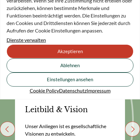
alten und neuen Problemen und Themen arbeiten.
verarbeiten. Wenn Sie Ihre Zustimmung nicht erteilen oder
zurückziehen, können bestimmte Merkmale und
Seit 25 Jahren aktiv für die Menschen
Funktionen beeinträchtigt werden. Die Einstellungen zu
den Cookies und Drittdiensten können Sie jederzeit durch
Unter dem Motto „Neue Wege, neue Sichtweisen“ wurden in
Aufrufen der Cookie Einstellungen anpassen.
25 Jahren über 20 Millionen Euro in Soziales, Wissenschaft &
Dienste verwalten
Forschung sowie Kunst & Kultur investiert.
Akzeptieren
Ablehnen
Einstellungen ansehen
DIE STIFTUNG
Cookie Policy
Datenschutz
Impressum
Leitbild & Vision
Unser Anliegen ist es gesellschaftliche
Previous
Nex
Visionen zu entwickeln.