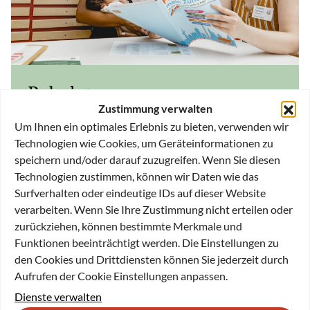
Babylotse
Zustimmung verwalten
Um Ihnen ein optimales Erlebnis zu bieten, verwenden wir
Die Geburt eines Kindes ist ein einschneidendes
Technologien wie Cookies, um Geräteinformationen zu
Erlebnis in jeder Familie. Oftmals werfen die neuen
speichern und/oder darauf zuzugreifen. Wenn Sie diesen
Rollen und Aufgaben für die Eltern viele Fragen auf.
Technologien zustimmen, können wir Daten wie das
Schon zum frühestmöglichen Zeitpunkt, kurz vor oder
Surfverhalten oder eindeutige IDs auf dieser Website
nach der Geburt, so sieht es der neuartige Ansatz des
verarbeiten. Wenn Sie Ihre Zustimmung nicht erteilen oder
Projekts „Babylotse“ vor, sind Hilfe und Beratung
zurückziehen, können bestimmte Merkmale und
gefragt und wirksam. Wenn die jungen Familien
Funktionen beeinträchtigt werden. Die Einstellungen zu
schnell den Weg zu passenden Angeboten und
den Cookies und Drittdiensten können Sie jederzeit durch
Unterstützung finden, können zusätzliche
Aufrufen der Cookie Einstellungen anpassen.
Belastungen frühzeitig vermieden werden.
Dienste verwalten