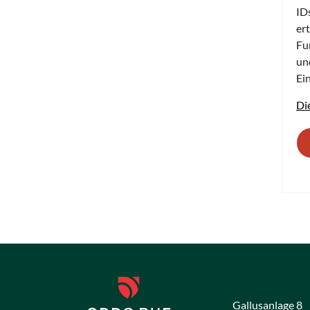
ID
er
Fu
un
Ei
Di
Gallusanlage 