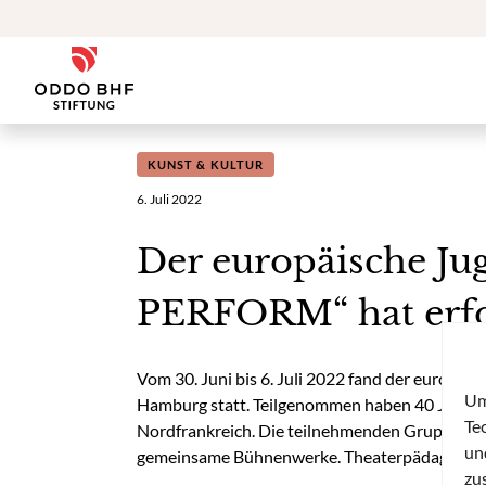
Zum Inhalt
ODDO BHF Stiftung
KUNST & KULTUR
6. Juli 2022
Der europäische Ju
PERFORM“ hat erfol
Vom 30. Juni bis 6. Juli 2022 fand der europ
Um
Hamburg statt. Teilgenommen haben 40 Jugendl
Te
Nordfrankreich. Die teilnehmenden Gruppen ze
un
gemeinsame Bühnenwerke. Theaterpädagogisc
zu