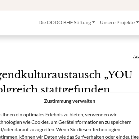
Die ODDO BHF Stiftung
Unsere Projekte
/ A
gendkulturaustausch „YOU
greich stattgefunden
Zustimmung verwalten
äische Jugendkulturaustausch „YOU PERFORM“ am Thalia Theater i
 Ihnen ein optimales Erlebnis zu bieten, verwenden wir
iche aus Amsterdam, Berlin, Budapest, Dresden, Frankfurt und Vi
chnologien wie Cookies, um Geräteinformationen zu speichern
igten ihre erarbeiteten Performances und erarbeiteten neue,
d/oder darauf zuzugreifen. Wenn Sie diesen Technologien
he Workshops bildeten das Rahmenprogramm.
stimmen, können wir Daten wie das Surfverhalten oder eindeutige