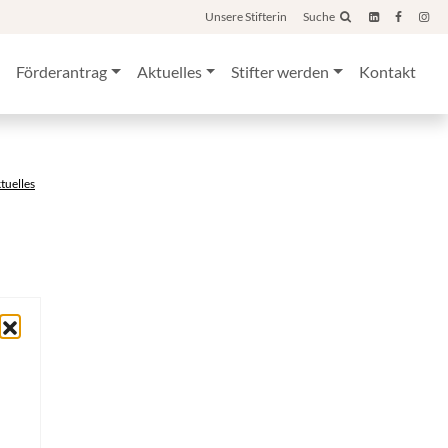
Unsere Stifterin
Suche
Förderantrag
Aktuelles
Stifter werden
Kontakt
ktuelles
n
re in