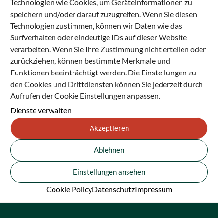
Technologien wie Cookies, um Geräteinformationen zu
nahestehende gemeinnützige Stiftung dient der Förderung
speichern und/oder darauf zuzugreifen. Wenn Sie diesen
sozialer, kultureller und wissenschaftlicher Zwecke. Dazu
Technologien zustimmen, können wir Daten wie das
gehört die Unterstützung der Altenhilfe und Altenfürsorge,
Surfverhalten oder eindeutige IDs auf dieser Website
der Kinder- und Jugendhilfe, von Kunst und Kultur sowie
verarbeiten. Wenn Sie Ihre Zustimmung nicht erteilen oder
von Wissenschaft und Forschung.
zurückziehen, können bestimmte Merkmale und
Funktionen beeinträchtigt werden. Die Einstellungen zu
Sonja Peichl wurde mit Wirkung zum 1. Juli 2023 neue
den Cookies und Drittdiensten können Sie jederzeit durch
Geschäftsführerin der ODDO BHF Stiftung. Zudem wurde
Aufrufen der Cookie Einstellungen anpassen.
der Vorstand der ODDO BHF Stiftung mit Sarah Becher um
eine Person erweitert. Sarah Becher ist Global Head of
Dienste verwalten
Marketing Private Wealth Management und Group Deputy
Akzeptieren
Chief Marketing Officer bei ODDO BHF.
Ablehnen
Zur
Pressemitteilung
.
Einstellungen ansehen
Cookie Policy
Datenschutz
Impressum