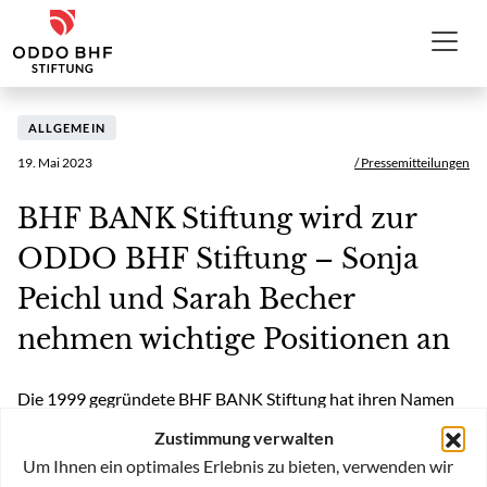
Zum Inhalt
ODDO BHF Stiftung
ALLGEMEIN
19. Mai 2023
/ Pressemitteilungen
BHF BANK Stiftung wird zur
ODDO BHF Stiftung – Sonja
Peichl und Sarah Becher
nehmen wichtige Positionen an
Die 1999 gegründete BHF BANK Stiftung hat ihren Namen
zu ODDO BHF Stiftung geändert. Weiterhin wird der
Zustimmung verwalten
bisherige Stiftungszweck um das Ziel erweitert „Europa
Um Ihnen ein optimales Erlebnis zu bieten, verwenden wir
deutlicher in den Blick zu nehmen“. Die der ODDO BHF SE