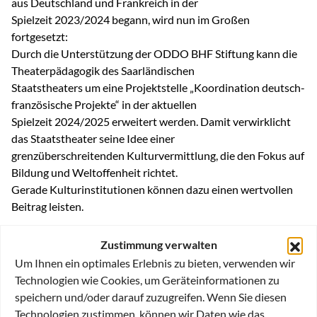
aus Deutschland und Frankreich in der
Spielzeit 2023/2024 begann, wird nun im Großen
fortgesetzt:
Durch die Unterstützung der ODDO BHF Stiftung kann die
Theaterpädagogik des Saarländischen
Staatstheaters um eine Projektstelle „Koordination deutsch-
französische Projekte“ in der aktuellen
Spielzeit 2024/2025 erweitert werden. Damit verwirklicht
das Staatstheater seine Idee einer
grenzüberschreitenden Kulturvermittlung, die den Fokus auf
Bildung und Weltoffenheit richtet.
Gerade Kulturinstitutionen können dazu einen wertvollen
Beitrag leisten.
Zustimmung verwalten
Erstmalig wird die Theaterpädagogin Anna Arnould-Chilloux
Um Ihnen ein optimales Erlebnis zu bieten, verwenden wir
am Staatstheater in Vollzeit deutsche
Technologien wie Cookies, um Geräteinformationen zu
und französische Schulklassen und Freizeitgruppen in der
speichern und/oder darauf zuzugreifen. Wenn Sie diesen
Theaterarbeit vereinen und Projekte zur
Technologien zustimmen, können wir Daten wie das