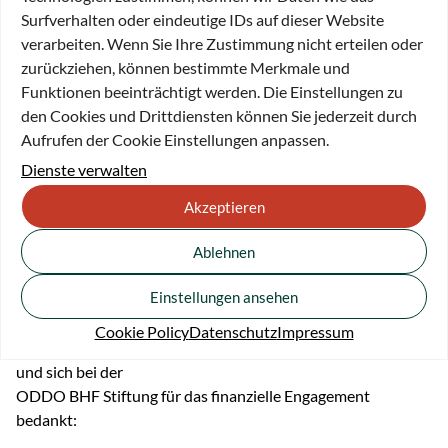
grenzüberschreitenden Verständigung initiieren. Die
Surfverhalten oder eindeutige IDs auf dieser Website
Kooperation mit französischen Schulen aus der
verarbeiten. Wenn Sie Ihre Zustimmung nicht erteilen oder
Region Moselle, Grand-Est, hat bereits begonnen und kann
zurückziehen, können bestimmte Merkmale und
nun vertieft werden. Geplant sind
Funktionen beeinträchtigt werden. Die Einstellungen zu
zweisprachige Begleitprogramme zum Spielplan,
den Cookies und Drittdiensten können Sie jederzeit durch
gemeinsame Vorstellungsbesuche und
Aufrufen der Cookie Einstellungen anpassen.
zweisprachige Fortbildungen für Lehrende. Der Höhepunkt
Dienste verwalten
am Ende der Spielzeit wird eine theatrale
Begegnung von deutschen und französischen Jugendlichen
Akzeptieren
auf der Bühne sein.
Ablehnen
Zur
Pressemitteilung
.
Einstellungen ansehen
Wir freuen uns über den Fernsehbeitrag von „Tv8 Mosaik:
Grenzenlos“ vom 19.12.2024, in dem die Theaterpädagogin
Cookie Policy
Datenschutz
Impressum
des Saarländische Staatstheaters über das Projekt berichtet
und sich bei der
ODDO BHF Stiftung für das finanzielle Engagement
bedankt: