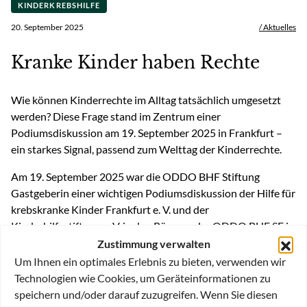
KINDERKREBSHILFE
20. September 2025
/ Aktuelles
Kranke Kinder haben Rechte
Wie können Kinderrechte im Alltag tatsächlich umgesetzt
werden? Diese Frage stand im Zentrum einer
Podiumsdiskussion am 19. September 2025 in Frankfurt –
ein starkes Signal, passend zum Welttag der Kinderrechte.
Am 19. September 2025 war die ODDO BHF Stiftung
Gastgeberin einer wichtigen Podiumsdiskussion der Hilfe für
krebskranke Kinder Frankfurt e. V. und der
Kinderhilfestiftung e. V. in den Räumen der ODDO BHF SE in
Frankfurt.
Zustimmung verwalten
Um Ihnen ein optimales Erlebnis zu bieten, verwenden wir
Im Mittelpunkt stand die Frage, wie die in der UN-
Technologien wie Cookies, um Geräteinformationen zu
Kinderrechtskonvention und in der hessischen Verfassung
speichern und/oder darauf zuzugreifen. Wenn Sie diesen
verankerten Rechte kranker Kinder im Alltag tatsächlich