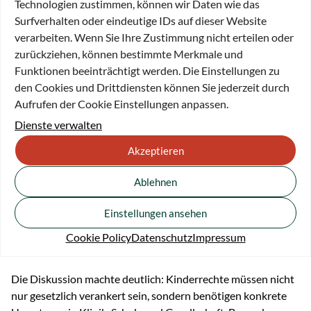
Technologien zustimmen, können wir Daten wie das
umgesetzt werden können. Unter der Moderation von Prof.
Surfverhalten oder eindeutige IDs auf dieser Website
Dr. Thomas Klingebiel diskutierten hochrangige
verarbeiten. Wenn Sie Ihre Zustimmung nicht erteilen oder
Vertreterinnen und Vertreter aus Politik, Medizin, Ethik und
zurückziehen, können bestimmte Merkmale und
Wissenschaft:
Funktionen beeinträchtigt werden. Die Einstellungen zu
den Cookies und Drittdiensten können Sie jederzeit durch
Prof. Dr. Roman Poseck, Hessischer Minister des
Aufrufen der Cookie Einstellungen anpassen.
Inneren
Dienste verwalten
Prof. Dr. Philipp Donath, Goethe-Universität Frankfurt
Akzeptieren
Prof. Dr. Udo Rolle, Präsident EUPSA & WOFAPS
Ablehnen
Dr. Christoph Schickhardt, NCT Heidelberg
Einstellungen ansehen
Judith Wiesner, Clementine Kinderhospital Frankfurt
Cookie Policy
Datenschutz
Impressum
Prof. Tanja C. Vollmer, Technische Universität München
Die Diskussion machte deutlich: Kinderrechte müssen nicht
nur gesetzlich verankert sein, sondern benötigen konkrete