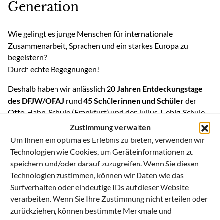
Generation
Wie gelingt es junge Menschen für internationale
Zusammenarbeit, Sprachen und ein starkes Europa zu
begeistern?
Durch echte Begegnungen!
Deshalb haben wir anlässlich
20 Jahren Entdeckungstage
des DFJW/OFAJ
rund
45 Schülerinnen und Schüler
der
Otto‑Hahn‑Schule (Frankfurt) und der Julius‑Liebig‑Schule
(Darmstadt) zu einem besonderen Projekttag in der
ODDO
Zustimmung verwalten
BHF Gruppe
empfangen.
Um Ihnen ein optimales Erlebnis zu bieten, verwenden wir
Technologien wie Cookies, um Geräteinformationen zu
Der Höhepunkt des Tages war eine
Podiumsdiskussion
mit
speichern und/oder darauf zuzugreifen. Wenn Sie diesen
vier Mitgliedern des Netzwerks der
Technologien zustimmen, können wir Daten wie das
Conseillers du Commerce Extérieur de la France (CCE).
Surfverhalten oder eindeutige IDs auf dieser Website
Die Panelgäste, allesamt gebürtige
verarbeiten. Wenn Sie Ihre Zustimmung nicht erteilen oder
Französinnen und Franzosen in Führungspositionen in
zurückziehen, können bestimmte Merkmale und
Deutschland, berichteten, wie ihre