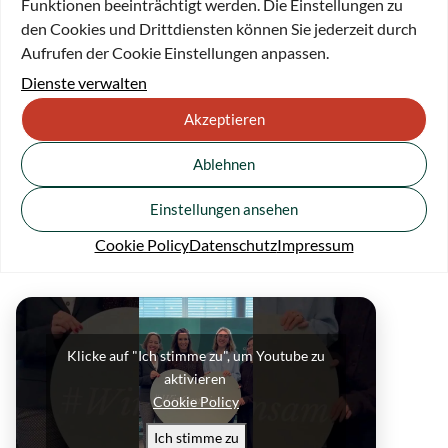
Funktionen beeinträchtigt werden. Die Einstellungen zu
deutsch‑französische Biografie ihre Laufbahn geprägt hat
den Cookies und Drittdiensten können Sie jederzeit durch
und welche Perspektiven daraus
Aufrufen der Cookie Einstellungen anpassen.
entstanden sind. Moderiert wurde das Gespräch von
Dienste verwalten
Evelyne Freitag
, langjährige Finanzvorständin
(CFO) internationaler Unternehmen und heute in mehreren
Akzeptieren
Aufsichtsräten aktiv. Die Schülerinnen
und Schüler stellten zahlreiche Fragen zu Karrierewegen,
Ablehnen
Unternehmenskultur und zum Alltag in
internationalen Teams.
Einstellungen ansehen
Cookie Policy
Datenschutz
Impressum
Hier geht es zur
Pressemitteilung
Klicke auf "Ich stimme zu", um Youtube zu
aktivieren
Cookie Policy
Ich stimme zu