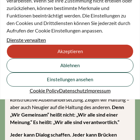
verarbeiten. Wenn Sie Ihre Zustimmung nicht erteilen oder
der ZEIT-Redaktion, weil sie ihre Überzeugungen nicht
zurückziehen, können bestimmte Merkmale und
verraten wollte. Und sie kehrte zurück, weil sie wusste:
Funktionen beeinträchtigt werden. Die Einstellungen zu
Echte Haltung zeigt sich nicht im Rückzug, sondern im
den Cookies und Drittdiensten können Sie jederzeit durch
Dialog. Dieser Haltung fühlen wir uns bei der ZEIT noch
Aufrufen der Cookie Einstellungen anpassen.
immer verpflichtet, denn wir sind überzeugt: ein tiefes
Dienste verwalten
und begründetes, gutes Urteil kommt nur in der
Konfrontation mit unterschiedlichen Meinungen
Akzeptieren
zustande.
Ablehnen
Deshalb mein Weihnachtswunsch: Schaffen wir alle –
jeder an seinem Platz – Räume des Zuhörens, des
Einstellungen ansehen
Dialogs und des Verstehens.
Am Arbeitsplatz, im
Cookie Policy
Datenschutz
Impressum
Verein, am Küchentisch. Seien wir mutig genug für die
konstruktive Auseinandersetzung. Zeigen wir Haltung –
aber auch Neugier auf die Haltung des anderen.
Denn
„Wir Gemeinsam“ heißt nicht: „Wir alle sind einer
Meinung.“ Es heißt: „Wir alle sind verantwortlich.“
Jeder kann Dialog schaffen. Jeder kann Brücken