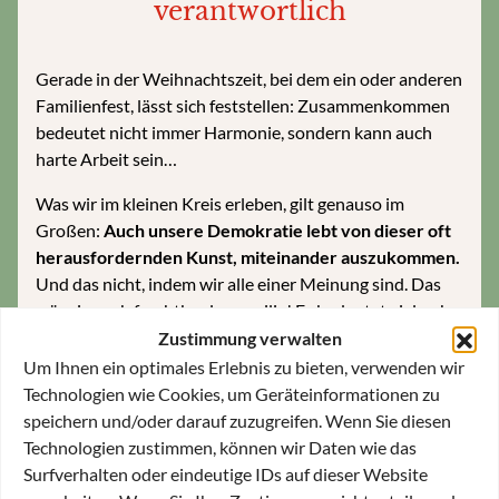
verantwortlich
Gerade in der Weihnachtszeit, bei dem ein oder anderen
Familienfest, lässt sich feststellen: Zusammenkommen
bedeutet nicht immer Harmonie, sondern kann auch
harte Arbeit sein…
Was wir im kleinen Kreis erleben, gilt genauso im
Großen:
Auch unsere Demokratie lebt von dieser oft
herausfordernden Kunst, miteinander auszukommen.
Und das nicht, indem wir alle einer Meinung sind. Das
wäre ja auch furchtbar langweilig! Es bedeutet vielmehr,
dass wir Räume schaffen, in denen verschiedene
Zustimmung verwalten
Meinungen aufeinandertreffen können. Heute mehr als
Um Ihnen ein optimales Erlebnis zu bieten, verwenden wir
je zuvor.
Technologien wie Cookies, um Geräteinformationen zu
speichern und/oder darauf zuzugreifen. Wenn Sie diesen
Marion Gräfin Dönhoff, die große Vordenkerin der ZEIT,
Technologien zustimmen, können wir Daten wie das
hat es vorgemacht.
Sie stritt leidenschaftlich – aber sie
Surfverhalten oder eindeutige IDs auf dieser Website
stritt fair.
Sie räumte sogar einmal ihren Schreibtisch in