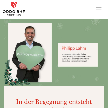
Zum Inhalt
ODDO BHF Stiftung
In der Begegnung entsteht