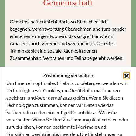
Gemeinschaft
Gemeinschaft entsteht dort, wo Menschen sich
begegnen, Verantwortung übernehmen und füreinander
einstehen – nirgendwo wird das so greifbar wie im
Amateursport. Vereine sind weit mehr als Orte des
Trainings; sie sind soziale Räume, in denen
Zusammenhalt, Vertrauen und Teilhabe gelebt werden.
Ich habe meine wichtigste Prägung bei der FT
Zustimmung verwalten
Gern erfahren
: im Training, in der Kabine, bei Siegen
Um Ihnen ein optimales Erlebnis zu bieten, verwenden wir
und Niederlagen. Dort habe ich gelernt, was Teamgeist
Technologien wie Cookies, um Geräteinformationen zu
wirklich bedeutet – dass es auf jeden ankommt, dass
speichern und/oder darauf zuzugreifen. Wenn Sie diesen
Engagement zählt, dass man gemeinsam stärker ist.
Technologien zustimmen, können wir Daten wie das
Ich bin immer wieder beeindruckt, wie viel
Surfverhalten oder eindeutige IDs auf dieser Website
Innovationskraft und Tatendrang
in den Sportvereinen
verarbeiten. Wenn Sie Ihre Zustimmung nicht erteilen oder
steckt. So viele Menschen engagieren sich tagtäglich für
zurückziehen, können bestimmte Merkmale und
das Richtige – oft leise, aber mit großer Wirkung. Sie
Funktionen beeinträchtigt werden. Die Einstellungen zu