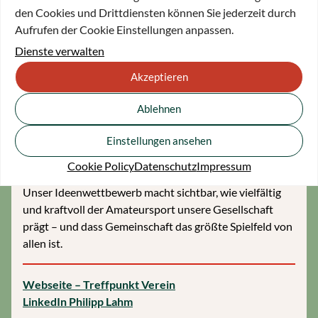
schaffen Gemeinschaft, wo sonst Trennung droht, und
den Cookies und Drittdiensten können Sie jederzeit durch
sie zeigen, dass gesellschaftlicher Zusammenhalt keine
Aufrufen der Cookie Einstellungen anpassen.
Selbstverständlichkeit ist, sondern immer wieder neu
Dienste verwalten
entsteht – durch Menschen, die anpacken.
Akzeptieren
Ich habe deswegen den Ideenwettbewerb
„Gemeinsam geht besser“ initiiert.
Der
Ablehnen
Ideenwettbewerb würdigt genau dieses Engagement
Einstellungen ansehen
und fördert Vereine, die sich mit ihren Ideen für
gesellschaftlichen Zusammenhalt und Gemeinschaft
Cookie Policy
Datenschutz
Impressum
einsetzen und so auch unsere Demokratie stärken.
Unser Ideenwettbewerb macht sichtbar, wie vielfältig
und kraftvoll der Amateursport unsere Gesellschaft
prägt – und dass Gemeinschaft das größte Spielfeld von
allen ist.
Webseite – Treffpunkt Verein
LinkedIn Philipp Lahm