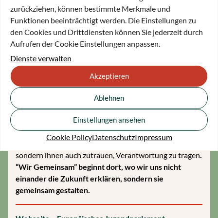
zurückziehen, können bestimmte Merkmale und
“Wir Gemeinsam” steht für mich für das Vertrauen,
Funktionen beeinträchtigt werden. Die Einstellungen zu
dass es vor allem auch auf die jungen Stimmen
den Cookies und Drittdiensten können Sie jederzeit durch
ankommt.
Es steht für die Überzeugung, dass
Aufrufen der Cookie Einstellungen anpassen.
Engagement keine Frage des Alters ist. Insbesondere in
Dienste verwalten
einer Zeit, in der die gesellschaftliche Spaltung oft das
Akzeptieren
Miteinander übertönt, zeigen junge Menschen
tagtäglich, dass die Demokratie von Mitmachen lebt
Ablehnen
und von Gemeinsamkeit.
Einstellungen ansehen
Deshalb wünsche ich mir, dass wir als Gesellschaft
dieses “Wir” in Schulen, Politik und Vereinen ernst
Cookie Policy
Datenschutz
Impressum
nehmen. Dass wir jungen Menschen nicht nur zuhören,
sondern ihnen auch zutrauen, Verantwortung zu tragen
.
“Wir Gemeinsam” beginnt dort, wo wir uns nicht
einander die Zukunft erklären, sondern sie
gemeinsam gestalten.