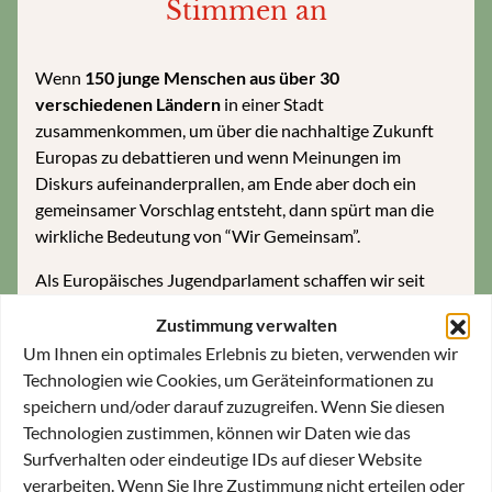
Stimmen an
Wenn
150 junge Menschen aus über 30
verschiedenen Ländern
in einer Stadt
zusammenkommen, um über die nachhaltige Zukunft
Europas zu debattieren und wenn Meinungen im
Diskurs aufeinanderprallen, am Ende aber doch ein
gemeinsamer Vorschlag entsteht, dann spürt man die
wirkliche Bedeutung von “Wir Gemeinsam”.
Als Europäisches Jugendparlament schaffen wir seit
über 35 Jahren einen Raum, in dem junge Menschen
Zustimmung verwalten
Demokratie erleben, Verantwortung übernehmen und
Um Ihnen ein optimales Erlebnis zu bieten, verwenden wir
Europa aktiv mitdenken können. Im Rahmen unserer
Technologien wie Cookies, um Geräteinformationen zu
Europapolitischen Bildungsarbeit lernen wir, wie
speichern und/oder darauf zuzugreifen. Wenn Sie diesen
Zuhören, Debattieren und Kompromissfinden das
Technologien zustimmen, können wir Daten wie das
Fundament zum erfolgreichen Brückenbauen bilden
Surfverhalten oder eindeutige IDs auf dieser Website
und das weit über nationale, sprachliche oder soziale
verarbeiten. Wenn Sie Ihre Zustimmung nicht erteilen oder
Grenzen hinweg.