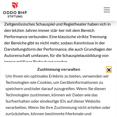
Zum Inhalt
ODDO BHF Stiftung
Zeitgenössisches Schauspiel und Regietheater haben sich in
den letzten Jahren immer stär-ker mit dem Bereich
Performance verbunden. Eine klassische strikte Trennung
der Bereiche gibt es nicht mehr, sodass Kenntnisse in der
Darstellungsform der Performance, die auch Grundlagen der
Autorenschaft umfassen, für die Schauspielausbildung von
immer größerer Bedeutung werden.
Zustimmung verwalten
Um Ihnen ein optimales Erlebnis zu bieten, verwenden wir
Daher hat die Hochschule für Musik und Darstellende Kunst
Technologien wie Cookies, um Geräteinformationen zu
Frankfurt (HfMDK) auf Initiative der ODDO BHF Stiftung ab
speichern und/oder darauf zuzugreifen. Wenn Sie diesen
dem Wintersemester 2016/2017 die Gastprofessur
Technologien zustimmen, können wir Daten wie das
„Performance und Autorschaft“ eingerichtet, die in ihrer
Surfverhalten oder eindeutige IDs auf dieser Website
interdisziplinären Ausrichtung an einer deutschen
verarbeiten. Wenn Sie Ihre Zustimmung nicht erteilen oder
Hochschule für Musik und darstellende Kunst einmalig ist.
zurückziehen, können bestimmte Merkmale und
Sie hat zum Ziel, Studierende der Musik und der