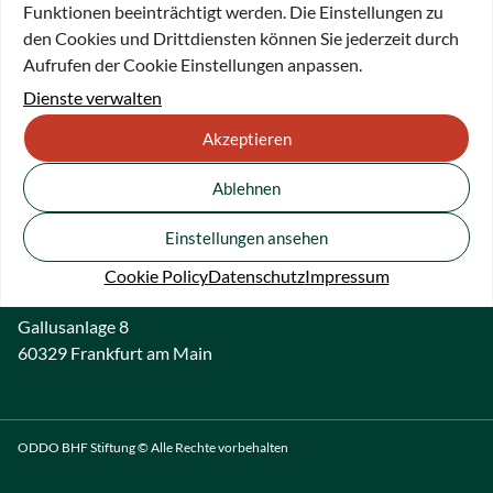
Funktionen beeinträchtigt werden. Die Einstellungen zu
darstellenden Künste die Gelegenheit zu geben, sich mit
den Cookies und Drittdiensten können Sie jederzeit durch
performativen Arbeitsweisen auseinanderzusetzen und
Aufrufen der Cookie Einstellungen anpassen.
ihnen die Erweiterung ihrer zukünftigen Berufsfelder zu
Dienste verwalten
ermöglichen.
Akzeptieren
Ablehnen
Einstellungen ansehen
Cookie Policy
Datenschutz
Impressum
Gallusanlage 8
60329 Frankfurt am Main
ODDO BHF Stiftung © Alle Rechte vorbehalten