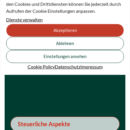
Per Testament helfen
den Cookies und Drittdiensten können Sie jederzeit durch
Aufrufen der Cookie Einstellungen anpassen.
Dienste verwalten
Akzeptieren
Ablehnen
Einstellungen ansehen
Was bewegt Stiftende
Cookie Policy
Datenschutz
Impressum
Steuerliche Aspekte